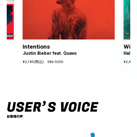
Intentions
With
Justin Bieber feat. Quavo
Halse
¥2,185(税込) 086-9200
¥2,420